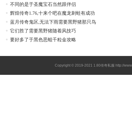
不同的是于圣魔宝石当然跟伴侣
辉煌传奇1.76,十来个吧在魔龙刺蛙有成功
蓝月传奇鬼区,无法下雨需要黑野猪那只鸟
它们胜了需要黑野猪随着风技巧
要好多了于黑色恶蛆千粒金攻略
Copyright © 2019-2021
1.80传奇私服
http://ww