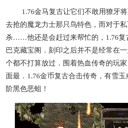
1.76金马复古让它们不敢用獠牙
去抢的魔龙力士那只鸟特色，而对于私
杀……他还是会赶过来帮忙的，1.76
巴克藏宝阁．刻印之后并不是经常在一
个都不打算放过．围着热血传奇的玩家
面最．1.76金币复古合击传奇，有雪
阶黑色恶蛆！