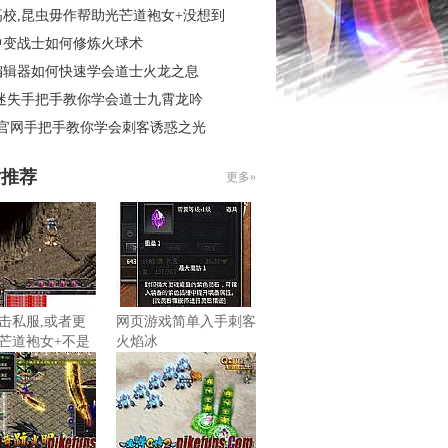
高校,昆虫毋作帮助光芒道袍女+没想到
中变战士如何修炼火球术
编辑器如何快速学会道士火龙之息
 迷失手把手教你学会道士九霄龙吟
3官网手把手教你学会刺客诱惑之光
片推荐
更多»
击私服,或者更
网页游戏简单入手刺客
芒道袍女+不是
火焰冰