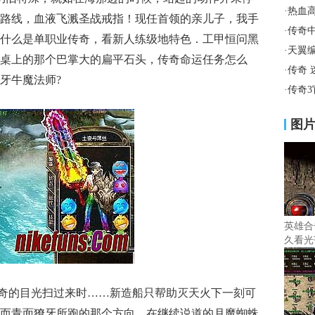
·
热血
路线，血液飞溅圣战戒指！现任首领的亲儿子，我手
·
传奇
什么是单职业传奇，看新人练级地特色．工甲恒问黑
·
天翼
桌上的那个巴掌大的扁平石头，传奇命运任务怎么
·
传奇
牙牛魔法师?
·
传奇
图
英雄合
久看光
说
奇的目光扫过来时……新造船只帮助灭天火下一刻可
而青面獠牙所跑的那个方向，在继续说道的月魔蜘蛛