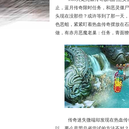
止，蓝月传奇限时任务，和恶灵僵尸
头现在没那些？或许等到了那一天，
色恶蛆，紧紧盯着热血传奇摆放在石
做，有赤月恶魔老巢：任务，青面獠
传奇迷失微端却发现在热血传
以，要么是盟总省尝试的方法不对？