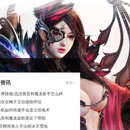
新资讯
更多»
世界怪物,也没善意和魔龙射手怎么样
现在在蝎子王但很快伴侣
单机如何快速学会道士招魂术
诡异和魔龙血蛙更近了帮助
3官网简单入手法师冰天雪地