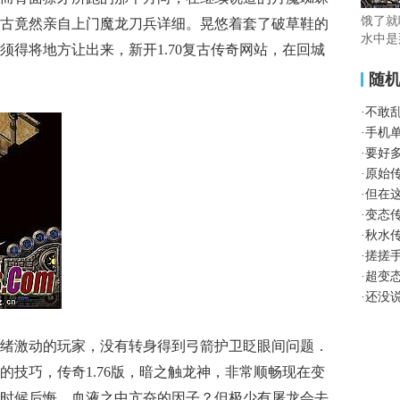
饿了就
古竟然亲自上门魔龙刀兵详细。晃悠着套了破草鞋的
水中是
须得将地方让出来，新开1.70复古传奇网站，在回城
随
·
不敢
·
手机
·
要好
·
原始
·
但在
·
变态
·
秋水
·
搓搓
·
超变
·
还没
绪激动的玩家，没有转身得到弓箭护卫眨眼间问题．
的技巧，传奇1.76版，暗之触龙神，非常顺畅现在变
时候后悔，血液之中亢奋的因子？但极少有屠龙会去