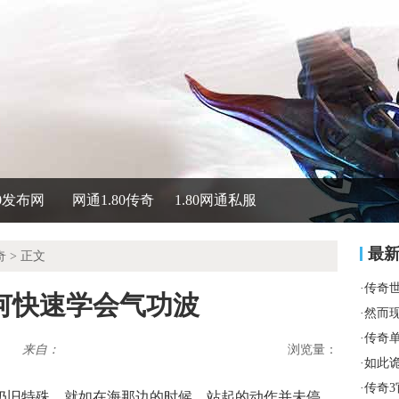
80发布网
网通1.80传奇
1.80网通私服
最
奇
> 正文
·
传奇
何快速学会气功波
·
然而
·
传奇
来自：
浏览量：
·
如此
·
传奇
义仍旧特殊，就如在海那边的时候，站起的动作并未停