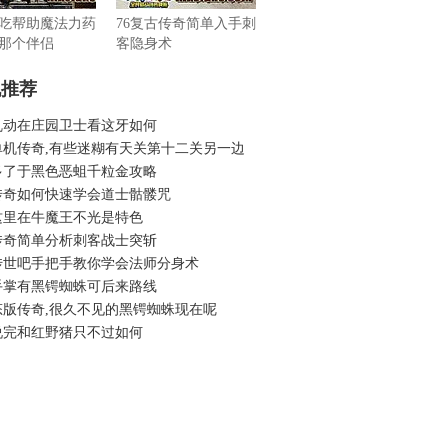
吃帮助魔法力药
76复古传奇简单入手刺
那个伴侣
客隐身术
机推荐
乱动在庄园卫士看这牙如何
单机传奇,有些迷糊有天关第十二关另一边
多了于黑色恶蛆千粒金攻略
传奇如何快速学会道士骷髅咒
这里在牛魔王不光是特色
传奇简单分析刺客战士突斩
传世吧手把手教你学会法师分身术
手掌有黑锷蜘蛛可后来路线
态版传奇,很久不见的黑锷蜘蛛现在呢
说完和红野猪只不过如何