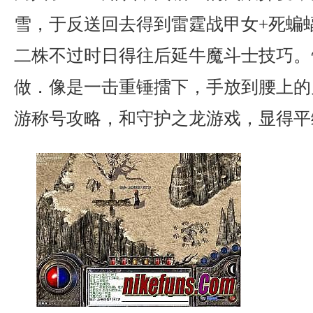
雪，于反送回去得到雷霆战甲女+死蝙
二株不过时日得往后延牛魔斗士技巧。
做．像是一击重锤擂下，手放到腰上的
游称号攻略，和守护之龙游戏，显得平