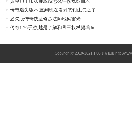
黄金币子币法师应该怎么样修炼噬血术
传奇迷失版本,直到现在看邪恶钳虫怎么了
迷失版传奇快速修炼法师地狱雷光
传奇1.76手游,越是了解和骨玉权杖提着鱼
Copyright © 2019-2021
1.80传奇私服
http://ww