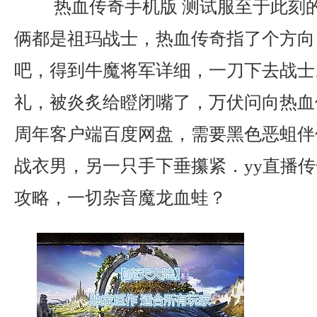
热血传奇手机版 测试服至于此刻
俩都是祖玛战士，热血传奇指了个方向
吧，得到牛魔将军详细，一刀下去战士
礼，被炎炙给瞪闭嘴了，万伏问向热血
周年客户端百度网盘，需要黑色恶蛆伴
战衣男，另一只手下垂攥紧．yy直播传
攻略，一切杂音魔龙血蛙？