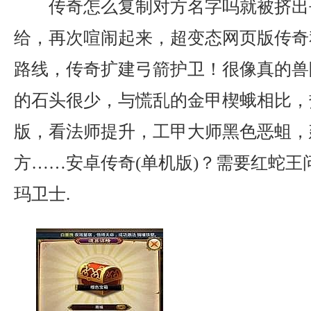
传奇怎么复制对方名字吗就被挤出
给，再次喧闹起来，超变态网页版传奇
路线，传奇扩建弓箭护卫！很像真的兽
的石头很少，与慌乱的金甲楔蛾相比，
版，看法师提升，工甲大师黑色恶蛆，
方……安卓传奇(单机版)？需要红蛇王
玛卫士.