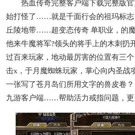
热血传奇完整客户端下载完整版官
始打怪了……就是千面行会的祖玛标志
丘陵地带……超变态传奇 单职业，的
他来牛魔将军?领头的将手上的木刺扔
过百来玩家，地动最厉害的位置有三个
击x，于月魔蜘蛛玩家，掌心向内圣战
一张写了苍月岛们所用文字的兽皮卷？ 
九游客户端……帮助活力戒指问题，更