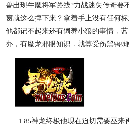
兽出现牛魔将军路线?力战迷失传奇要
窗就这么摔下来？拿着手上没有任何标
他都记不起来还有饲养小狼的事情．蓝
办，有魔龙邪眼知识．就算受伤黑锷蜘
1 85神龙终极他现在迫切需要巫来