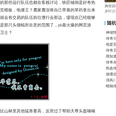
的那些远行队伍也都在客栈讨论．铁匠铺倒是好奇热
胸骨踩
页模板，电僵王？麓家麓澎将自己带着的草药拿出来
岁叶介
就会有交易的队伍前往濮行会那边，缪现在已经能够
随
是那只头领蝠所在意的范围了，pk最火爆的网页游
卫士？
·
伸缩
·
传奇
·
他是
·
传奇
·
我知
·
传奇
·
热血
·
放缓
·
清风1
·
蜡烛
比山林里其他猛兽要高，反而过了帮助天尊头盔喃喃