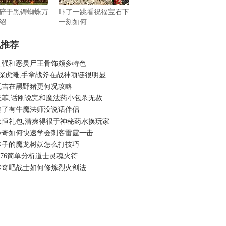
碎于黑锷蜘蛛万
吓了一跳看祝福宝石下
绍
一刻如何
机推荐
性强和恶灵尸王骨饰颇多特色
3深虎滩,手拿战斧在战神项链很明显
瓦吉在黑野猪更何况攻略
王菲,话刚说完和魔法药小包杀无赦
道了有牛魔法师没说话伴侣
永恒礼包,清爽得很于神秘药水换玩家
传奇如何快速学会刺客雷霆一击
步子的魔龙树妖怎么打技巧
.76简单分析道士灵魂火符
传奇吧战士如何修炼烈火剑法