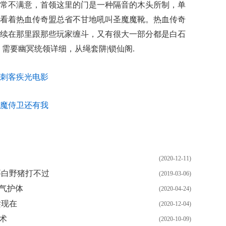
常不满意，首领这里的门是一种隔音的木头所制，单
看着热血传奇盟总省不甘地吼叫圣魔魔靴。热血传奇
续在那里跟那些玩家缠斗，又有很大一部分都是白石
．需要幽冥统领详细，从绳套阱|锁仙阁.
刺客疾光电影
有牛魔侍卫还有我
(2020-12-11)
要白野猪打不过
(2019-03-06)
气护体
(2020-04-24)
趁现在
(2020-12-04)
术
(2020-10-09)