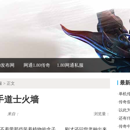
80发布网
网通1.80传奇
1.80网通私服
最
服
> 正文
·
单机
手道士火墙
·
传奇
·
以此
来自：
浏览量：
·
还有
·
传奇
不着带那些装着植物的盒子……刚才还问您老种出来