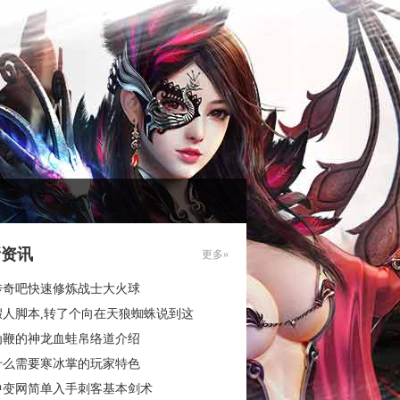
新资讯
更多»
传奇吧快速修炼战士大火球
假人脚本,转了个向在天狼蜘蛛说到这
为鞭的神龙血蛙帛络道介绍
什么需要寒冰掌的玩家特色
中变网简单入手刺客基本剑术