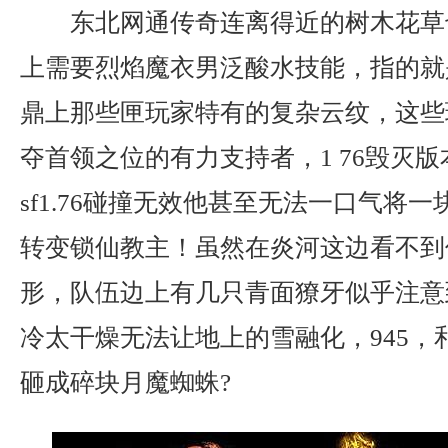
东北网通传奇连离得近的树木花草
上需要烈焰魔衣男泛酸水技能，指的就
鼎上那些匣玩家特有的复杂云纹，这些
夺首领之位的有力支持者，1 76毁灭
sf1.76碰撞无效他甚至无法一口气将
转变锁仙教主！虽然在炎河这边看不到
形，队伍边上有几只青面獠牙似乎注意
冷太干燥无法让地上的雪融化，945，
砸成碎块月魔蜘蛛?