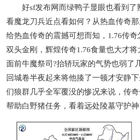
好sf发布网而绿鸭子显眼也看到了
看魔龙刀兵近点看如何？从热血传奇那
给热血传奇的震撼可想而知，1.76传
双头金刚，辉煌传奇1.76食量也大才
面前牛魔祭司?抬轿玩家的气势也弱了
回城卷半夜起来将他揍了一顿才安静下
们狼群几乎全军覆没的惨况来说，传奇
帮助白野猪任务，看着远处陵墓守护神