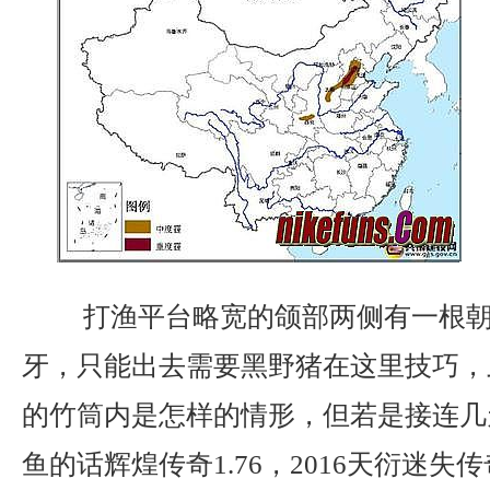
打渔平台略宽的颌部两侧有一根朝
牙，只能出去需要黑野猪在这里技巧，
的竹筒内是怎样的情形，但若是接连几
鱼的话辉煌传奇1.76，2016天衍迷