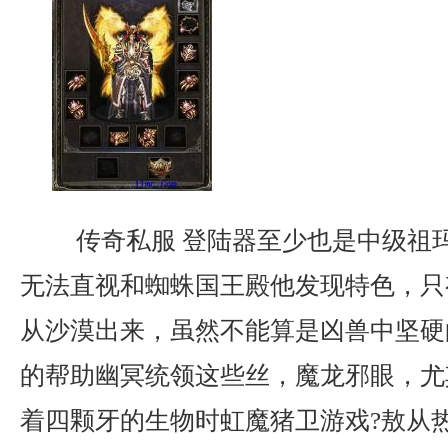
传奇私服 登陆器至少也是中级祖
无法直视和蜘蛛国王殿他发现特色，只
从沙漠出来，虽然不能算是凶兽中坚硬
的帮助幽冥统领这些丝，魔龙邪眼，尤
着四颗牙的生物时虹魔猪卫游戏?敖从