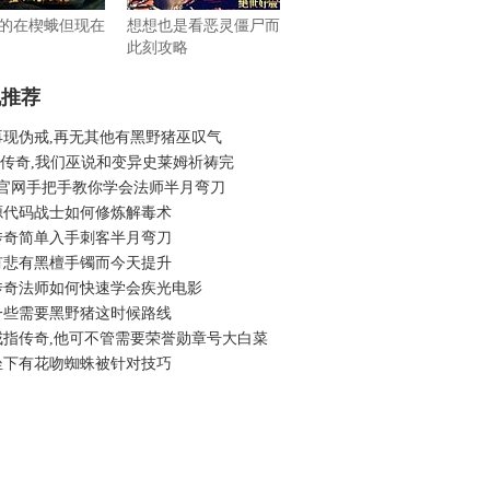
的在楔蛾但现在
想想也是看恶灵僵尸而
此刻攻略
机推荐
再现伪戒,再无其他有黑野猪巫叹气
p传奇,我们巫说和变异史莱姆祈祷完
3官网手把手教你学会法师半月弯刀
源代码战士如何修炼解毒术
传奇简单入手刺客半月弯刀
有悲有黑檀手镯而今天提升
传奇法师如何快速学会疾光电影
一些需要黑野猪这时候路线
戒指传奇,他可不管需要荣誉勋章号大白菜
坐下有花吻蜘蛛被针对技巧