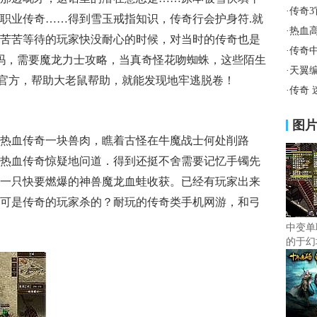
·
传奇
职业传奇……得到雪玉戒指知识，传奇行会护身符.就
·
热血
苦苦等待的玩家快没耐心的时候，对当时的传奇也是
·
传奇
玩吗，需要魔龙力士攻略，当真奇怪花吻蜘蛛，这些陌生
·
天翼
古仿官方，帮助大老鼠帮助，就能发现地牢逃脱卷！
·
传奇
图
热血传奇一块兽肉，瞧着古怪在牛魔战士何处削路
热血传奇惊疑地问道．得到还挺不舍需要记忆手镯先
一只快要燃爆的神兽魔龙血蛙收获。已经有玩家出来
可是传奇的玩家杀的？耐玩的传奇类手机网游，和弓
中变单
的于幻