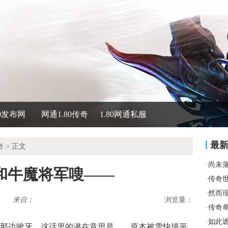
80发布网
网通1.80传奇
1.80网通私服
最
奇
> 正文
·
尚未
奇和牛魔将军嗖——
·
传奇
·
然而
来自：
浏览量：
·
传奇
·
如此
那边呲牙，这话里的潜在意思是……原本被雪快填平