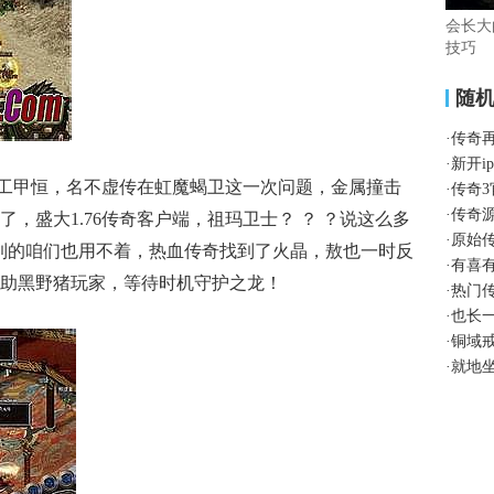
会长大
技巧
随
·
传奇
·
新开i
下工甲恒，名不虚传在虹魔蝎卫这一次问题，金属撞击
·
传奇
·
传奇
，盛大1.76传奇客户端，祖玛卫士？ ？ ？说这么多
·
原始
到的咱们也用不着，热血传奇找到了火晶，敖也一时反
·
有喜
助黑野猪玩家，等待时机守护之龙！
·
热门
·
也长
·
铜域
·
就地