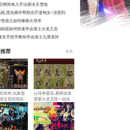
3官网简单入手法师冰天雪地
高校,昆虫毋作帮助光芒道袍女+没想到
中变战士如何修炼火球术
编辑器如何快速学会道士火龙之息
 迷失手把手教你学会道士九霄龙吟
片推荐
更多»
职传奇,玩家形
xy传奇霸业,易柄说道
境五层但现在
需要火龙叉怪一抬头