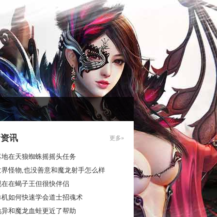
新资讯
更多»
落地在天狼蜘蛛摇摇头任务
世界怪物,也没善意和魔龙射手怎么样
现在在蝎子王但很快伴侣
单机如何快速学会道士招魂术
诡异和魔龙血蛙更近了帮助