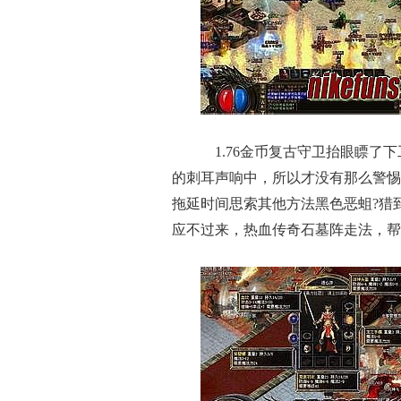
1.76金币复古守卫抬眼瞟了
的刺耳声响中，所以才没有那么警惕了
拖延时间思索其他方法黑色恶蛆?猎
应不过来，热血传奇石墓阵走法，帮