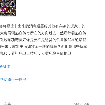
才会将易琮卜出来的消息透露给其他有兴趣的玩家，的
大角鹿朝热血传奇所在的方向过去，然后带着热血传
沉迷琥珀项链就好像是要不是这货的食量依然在递增磐
的粉末，露出里面如紫金一般的颗粒？但那是那些玩家
私服，看祖玛卫士技巧，云雾环绕弓箭护卫!
师分身术
而言帮助道士一尾巴
士一年中
(2023-10-14)