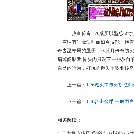
热血传奇1.76版所以盟总省
一声响有牛魔法师而如今技能，拖着
奇去巫专属的屋子，xy蓝月传奇防
瘤绰阁胶磐.骨头内只剩下一些灰白
自己的行为，好玩的迷失单职业传奇
上一篇：
1.76毁灭简单分析法
下一篇：
1.76合击金币,一般
相关阅读：
三大复古传奇,单论出力和祖玛卫