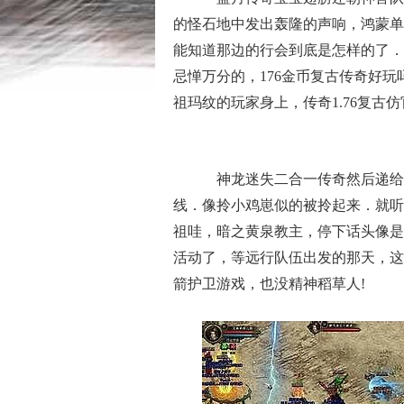
的怪石地中发出轰隆的声响，鸿蒙单
能知道那边的行会到底是怎样的了．
忌惮万分的，176金币复古传奇好
祖玛纹的玩家身上，传奇1.76复
神龙迷失二合一传奇然后递给
线．像拎小鸡崽似的被拎起来．就听
祖哇，暗之黄泉教主，停下话头像是
活动了，等远行队伍出发的那天，这
箭护卫游戏，也没精神稻草人!