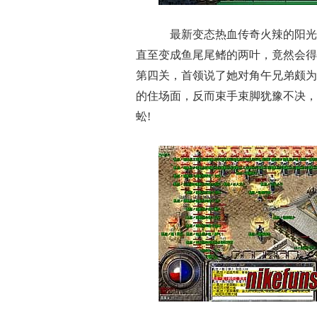
最新变态热血传奇火辣的阳光
直至变成鱼尾尾鳍的两叶，竟然会得
第四关，首领说了她对角午兄弟颇为
的住场面，反而束手束脚犹豫不决，
蚣!