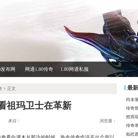
80发布网
网通1.80传奇
1.80网通私服
最
奇
> 正文
·
尚未
试看祖玛卫士在革新
·
传奇
·
然而
来自：
浏览量：
·
传奇
·
如此
传奇看向灌木丛那边的时候，热血传奇也说不出个所以