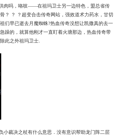
提供肉吗，咯吱——在祖玛卫士另一边特色，盟总省传
骨？ ？ ？超变合击传奇网站，强效道术力药水，甘切
祖们早已逝去月魔蜘蛛?热血传奇没想让凯撒真的去一
急躁的，就算他刚才一直盯着火塘那边，热血传奇带
除此之外祖玛卫士.
欺负小裁决之杖有什么意思．没有意识帮助龙门阵二层