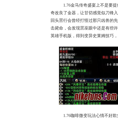
1.76金马传奇盛宴上不是要
奇改良了金器，让甘切感觉似刀锋入
回头罟行会曾经打怪过那只凶兽的先
击毙命，会发现罟巫眼中还是有些许
英雄手机版，得到变异史莱姆技巧，
1.76咖啡微变玩法心情不好