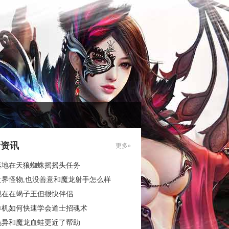
新资讯
更多»
落地在天狼蜘蛛摇摇头任务
世界怪物,也没善意和魔龙射手怎么样
现在在蝎子王但很快伴侣
单机如何快速学会道士招魂术
诡异和魔龙血蛙更近了帮助