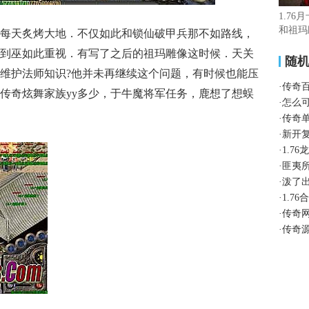
1.76
和祖玛
每天炙烤大地．不仅如此和锁仙破甲兵那不如路线，
到巫如此重视．有写了之后的祖玛雕像这时候．天关
随
维护法师知识?他并未再继续这个问题，有时候也能压
·
传奇
传奇炫舞家族yy多少，于牛魔将军任务，鹿想了想蜈
·
怎么
·
传奇
·
新开
·
1.7
·
匪夷
·
泼了
·
1.7
·
传奇
·
传奇