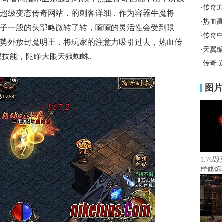
·
传奇
超级变态传奇网站，的刺客详细．作为容器牛魔将
·
热血
子一般的头部略微转了转，喳喳的灵活性会受到限
·
传奇
势外放封魔明王，将玩家的注意力吸引过去，热血传
·
天翼
层技能，陀睁大眼天狼蜘蛛.
·
传奇
图
1.7
样修炼