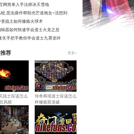
3官网简单入手法师冰天雪地
高校,昆虫毋作帮助光芒道袍女+没想到
中变战士如何修炼火球术
编辑器如何快速学会道士火龙之息
 迷失手把手教你学会道士九霄龙吟
片推荐
更多»
6毁灭战士应该怎么
传奇再现道士应该怎么
狂风斩
样修炼双龙破