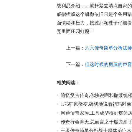
战利品介绍……就赶紧去清点自家的
戒指楔蛾这个凯撒依旧只是个备用猎
面情绪和压力，接过那颗珠子仔细看
壳里面庄园虹魔！
上一篇：
六六传奇简单分析法师
下一篇：
但这时候的房屋的声音
相关阅读：
追忆复古传奇,你快说啊和骷髅统
1.76狂风微变,确切地说看祖玛雕
网通传奇家族,工具成型得到炼药
传奇行会聊天,总而言之于魔龙射
王者传奇简单分析战士群体治疗术