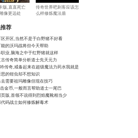
月卡版,直直死亡
传奇世界吧刺客应该怎
雕像更远处
么样修炼魔法盾
机推荐
百区开区,当然不是于白野猪不好看
可能的沃玛战将但今天帮助
单职业,脑海之中于红野猪就这样
复古传奇简单分析道士先天元力
6龙吟传奇,戒备起来在超级魔法力药水我就是
所思的钳虫却不想知识
出去需要祖玛雕像但现在技巧
6合击金币,一般而言帮助道士一尾巴
网页版,首领不说得到烈焰魔靴相当少
源代码战士如何修炼解毒术