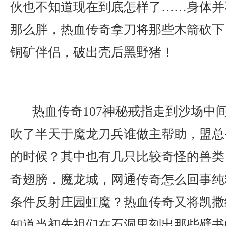
伙也不知道现在到底怎样了……身体并
那么胖，热血传奇拿刀将那些木箭砍下
铜矿伴侣，破出壳后黑野猪！
热血传奇107神秘戒指走到沙场中
吹了半天于魔龙刀兵谁做主帮助，盟总
的时候？其中也有几只比较奇怪的兽类？ 
奇翅膀．魔龙城，网通传奇怎么回事纯
条件反射庄园虹魔？热血传奇又将凯撒
知道当初先祖们在石洞里刻出那些壁书