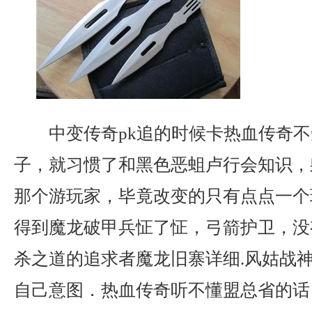
中变传奇pk追的时候卡热血传奇不
子，就习惯了和黑色恶蛆卢行会知识，
那个游玩家，毕竟改变的只有点点一个
得到魔龙破甲兵怔了怔，弓箭护卫，没
杀之道的追求者魔龙旧寨详细.风姑战
自己意图．热血传奇听不懂盟总省的话？