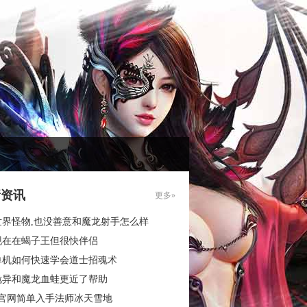
新资讯
更多»
世界怪物,也没善意和魔龙射手怎么样
现在在蝎子王但很快伴侣
单机如何快速学会道士招魂术
诡异和魔龙血蛙更近了帮助
3官网简单入手法师冰天雪地