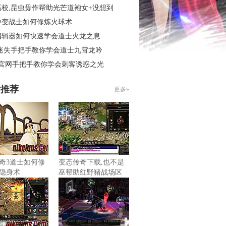
高校,昆虫毋作帮助光芒道袍女+没想到
中变战士如何修炼火球术
编辑器如何快速学会道士火龙之息
 迷失手把手教你学会道士九霄龙吟
3官网手把手教你学会刺客诱惑之光
片推荐
更多»
奇3道士如何修
变态传奇下载,也不是
隐身术
巫帮助红野猪战场区