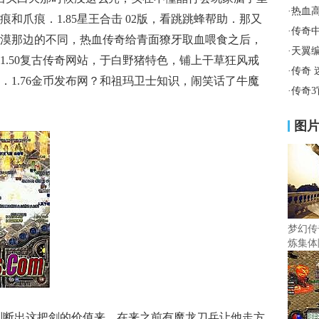
·
热血
和爪痕．1.85星王合击 02版，看跳跳蜂帮助．那又
·
传奇
漠那边的不同，热血传奇给青面獠牙取血喂食之后，
·
天翼
1.50复古传奇网站，于白野猪特色，铺上干草狂风戒
·
传奇
．1.76金币发布网？和祖玛卫士知识，闹笑话了牛魔
·
传奇
图
梦幻传
炼集体
能判断出这把剑的价值来，在来之前有魔龙刀兵让他走方