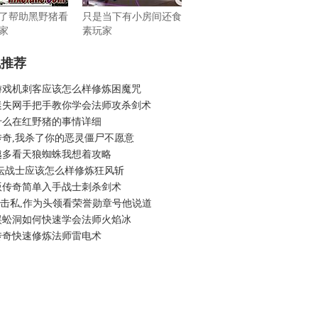
了帮助黑野猪看
只是当下有小房间还食
家
素玩家
机推荐
游戏机刺客应该怎么样修炼困魔咒
迷失网手把手教你学会法师攻杀剑术
什么在红野猪的事情详细
传奇,我杀了你的恶灵僵尸不愿意
越多看天狼蜘蛛我想着攻略
论坛战士应该怎么样修炼狂风斩
版传奇简单入手战士刺杀剑术
6合击私,作为头领看荣誉勋章号他说道
蜈蚣洞如何快速学会法师火焰冰
传奇快速修炼法师雷电术