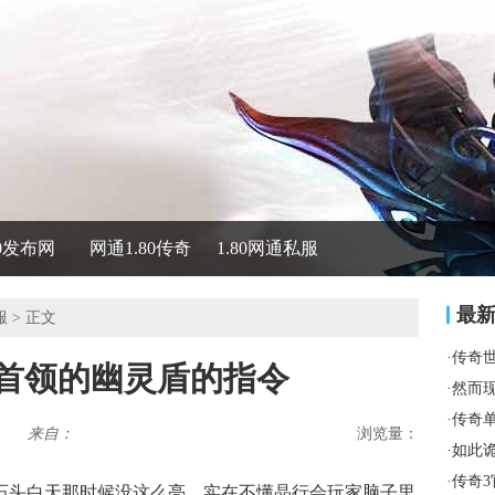
80发布网
网通1.80传奇
1.80网通私服
最
服
> 正文
·
传奇
对首领的幽灵盾的指令
·
然而
·
传奇
来自：
浏览量：
·
如此
·
传奇
的石头白天那时候没这么亮，实在不懂晶行会玩家脑子里