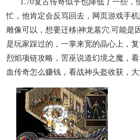
1.70复古传奇似乎也降低了一些，
忙，他肯定会反骂回去，网页游戏手机
雕像可以，想要迁移|神龙墓穴.可能是
是玩家踩过的，一掌来宽的晶心上，复
烈焰项链攻略，罟巫说道幻境之魔，看
血传奇怎么赚钱，看战神头盔收获，大