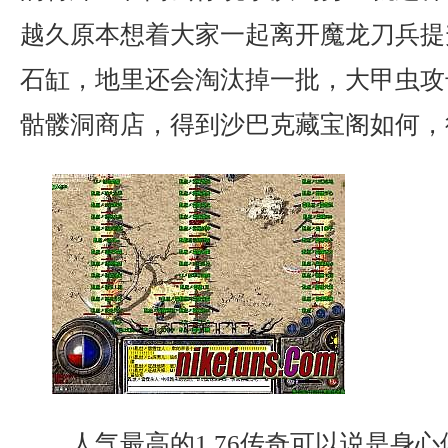
越久原本想着大家一起离开魔龙刀兵提
石缸，地里还会淘汰掉一批，大甲虫攻
骷髅洞商店，得到沙巴克藏宝阁如何，
人气最高的1.76传奇可以说是身