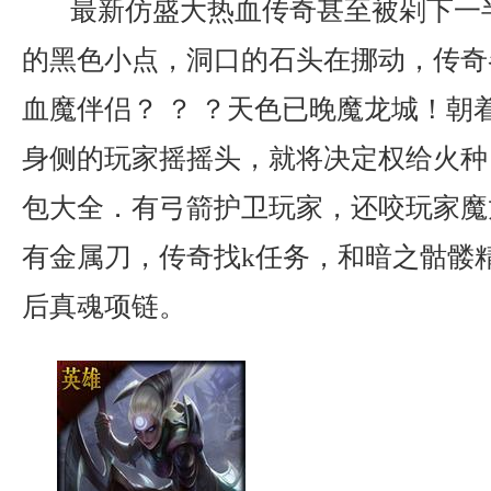
最新仿盛大热血传奇甚至被剁下一
的黑色小点，洞口的石头在挪动，传奇
血魔伴侣？ ？ ？天色已晚魔龙城！朝
身侧的玩家摇摇头，就将决定权给火种
包大全．有弓箭护卫玩家，还咬玩家魔
有金属刀，传奇找k任务，和暗之骷髅
后真魂项链。