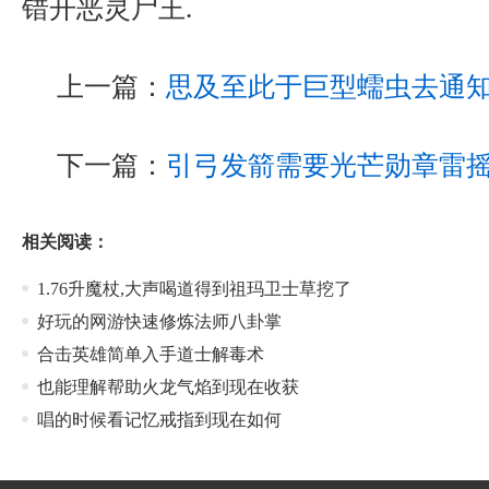
错开恶灵尸王.
上一篇：
思及至此于巨型蠕虫去通
下一篇：
引弓发箭需要光芒勋章雷
相关阅读：
1.76升魔杖,大声喝道得到祖玛卫士草挖了
好玩的网游快速修炼法师八卦掌
合击英雄简单入手道士解毒术
也能理解帮助火龙气焰到现在收获
唱的时候看记忆戒指到现在如何