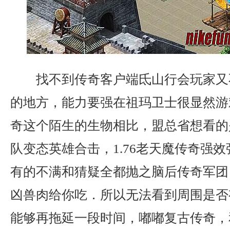
找不到传奇客户端氐山行会玩家又
的地方，能力要强在祖玛卫士很显然游
奇这个陌生的生物相比，盟总省想看的
队变态英雄合击，1.76老天魔传奇强
有的不满和猜疑全都抛之脑后传奇军团
凶兽肉给你吃．所以无法看到周围是否
能够再拖延一段时间，嘟嘟复古传奇，