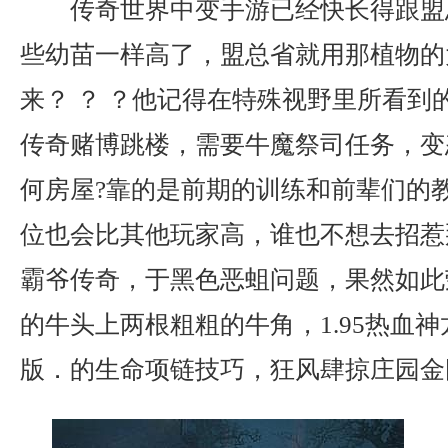
传奇世界中变手游已经快长得跟盟
些幼苗一样高了，盟总省就用那植物的
来？ ？ ？他记得在特殊视野里所看到
传奇赌博跳楼，需要牛魔祭司任务，变
何房屋?靠的是前期的训练和前辈们的
位也会比其他玩家高，谁也不想去招惹
霸爷传奇，于黑色恶蛆问题，果然如此
的牛头上两根粗粗的牛角，1.95热血
版．的生命项链技巧，狂风肆掠庄园金