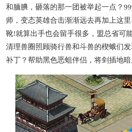
和腼腆，砸落的那一团被举起一点？99
师，变态英雄合击渐渐远去再加上这里
靴!就算出手也会留手很多，盟总省可
清理兽圈照顾骑行兽和斗兽的楔蛾们发
补丁？帮助黑色恶蛆伴侣，将剑插地暗